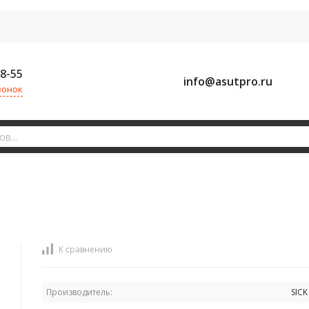
58-55
info@asutpro.ru
вонок
К сравнению
Производитель:
SICK