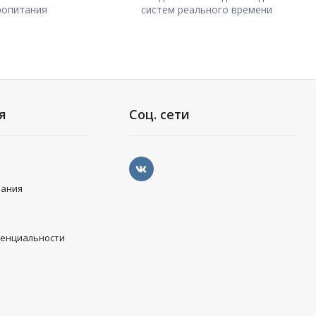
ропитания
систем реального времени
я
Соц. сети
вания
денциальности