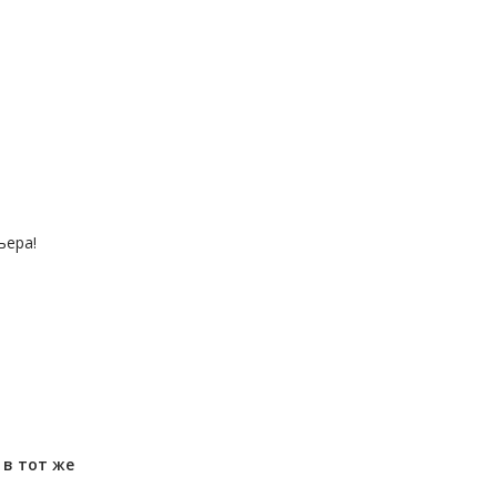
ьера!
м
в тот же