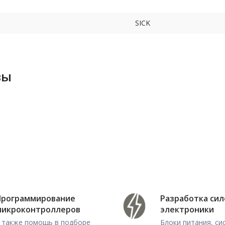
SICK
вы
Программирование
Разработка си
микроконтроллеров
электроники
 также помощь в подборе
Блоки питания, с