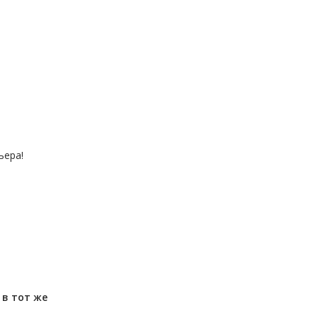
ьера!
м
в тот же