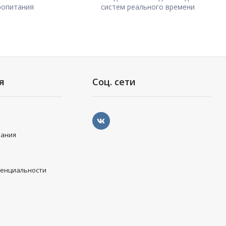
ропитания
систем реального времени
я
Соц. сети
вания
денциальности