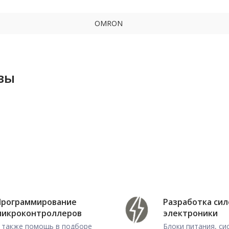
OMRON
вы
Программирование
Разработка си
микроконтроллеров
электроники
 также помощь в подборе
Блоки питания, с