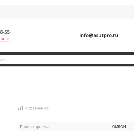
58-55
info@asutpro.ru
вонок
К сравнению
Производитель:
OMRON