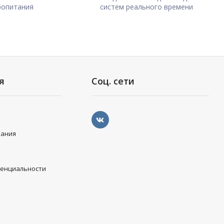
ропитания
систем реального времени
я
Соц. сети
вания
денциальности