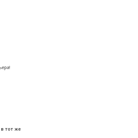
ьера!
м
в тот же