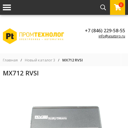
0
+7 (846) 229-58-55
info@asutpro.ru
Главная
/
Новый каталог 3
/
MX712 RVSI
MX712 RVSI