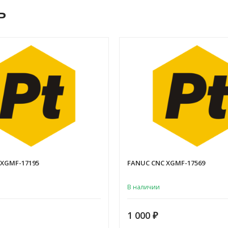
ь
 XGMF-17195
FANUC CNC XGMF-17569
В наличии
1 000
₽