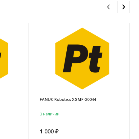
‹
›
FANUC Robotics XGMF-20044
В наличии
1 000
₽