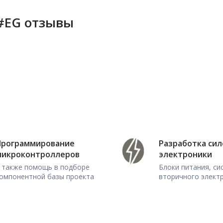
0#EG отзывы
Программирование
Разработка си
микроконтроллеров
электроники
 также помощь в подборе
Блоки питания, с
омпонентной базы проекта
вторичного элект