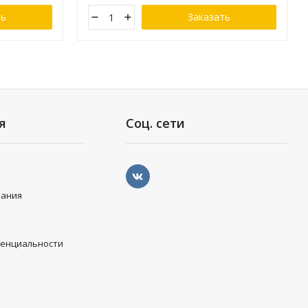
ть
Заказать
я
Соц. сети
вания
денциальности