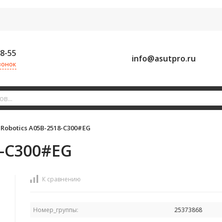
58-55
info@asutpro.ru
вонок
Robotics A05B-2518-C300#EG
8-C300#EG
К сравнению
Номер_группы:
25373868