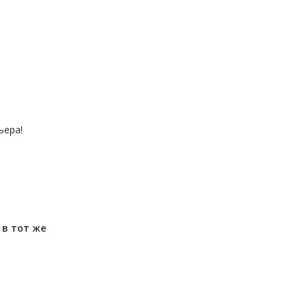
ьера!
м
в тот же