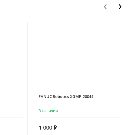
‹
›
FANUC Robotics XGMF-20044
В наличии
1 000
₽