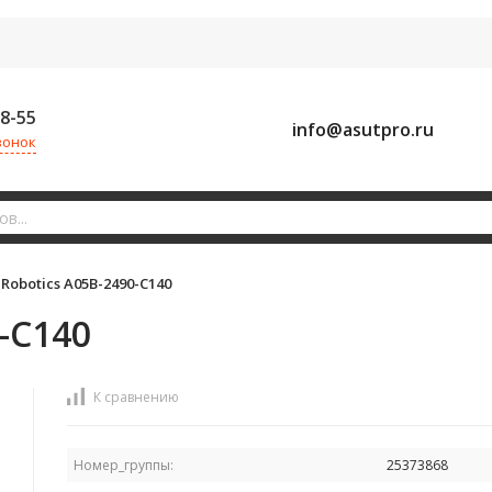
58-55
info@asutpro.ru
вонок
Robotics A05B-2490-C140
-C140
К сравнению
Номер_группы:
25373868