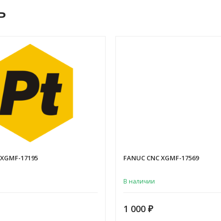
ь
 XGMF-17195
FANUC CNC XGMF-17569
В наличии
1 000
₽