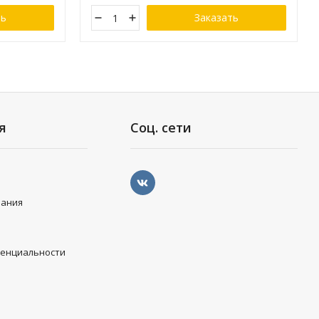
ть
Заказать
я
Соц. сети
вания
денциальности