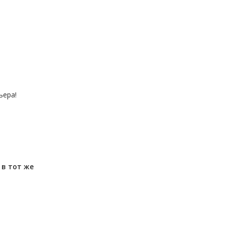
ьера!
м
в тот же