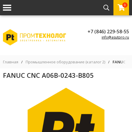
0
+7 (846) 229-58-55
info@asutpro.ru
Главная
/
Промышленное оборудование (каталог 2)
/
FANUC CNC
FANUC CNC A06B-0243-B805