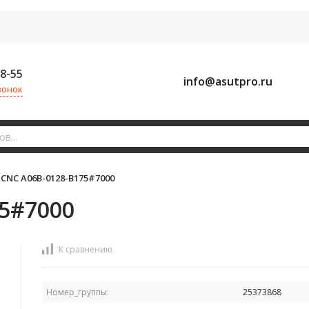
58-55
info@asutpro.ru
вонок
CNC A06B-0128-B175#7000
5#7000
К сравнению
Номер_группы:
25373868