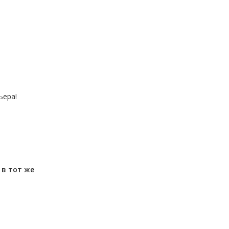
ьера!
м
в тот же