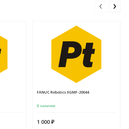
‹
›
FANUC Robotics XGMF-20044
В наличии
1 000
₽