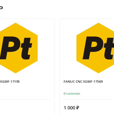
ь
 XGMF-17195
FANUC CNC XGMF-17569
В наличии
1 000
₽