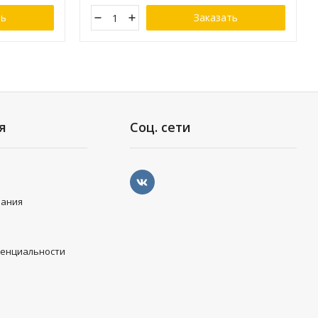
ть
Заказать
я
Соц. сети
вания
денциальности