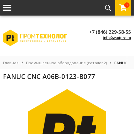
0
+7 (846) 229-58-55
info@asutpro.ru
Главная
/
Промышленное оборудование (каталог 2)
/
FANUC CNC
FANUC CNC A06B-0123-B077