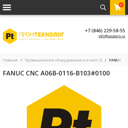
0
+7 (846) 229-58-55
info@asutpro.ru
Главная
/
Промышленное оборудование (каталог 2)
/
FANUC CNC
FANUC CNC A06B-0116-B103#0100