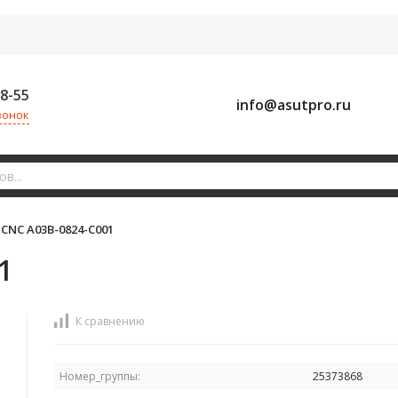
58-55
info@asutpro.ru
вонок
CNC A03B-0824-C001
1
К сравнению
Номер_группы:
25373868