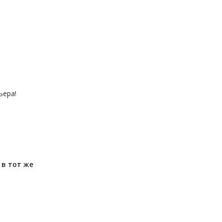
ьера!
м
в тот же