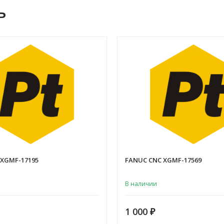
ь
 XGMF-17195
FANUC CNC XGMF-17569
В наличии
1 000
₽