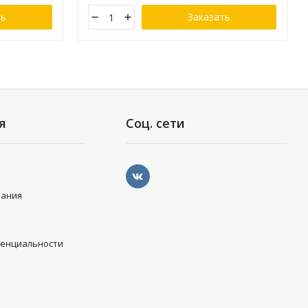
ть
Заказать
я
Соц. сети
вания
денциальности