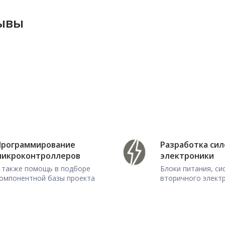
зывы
Программирование
Разработка си
микроконтроллеров
электроники
 также помощь в подборе
Блоки питания, с
омпонентной базы проекта
вторичного элект