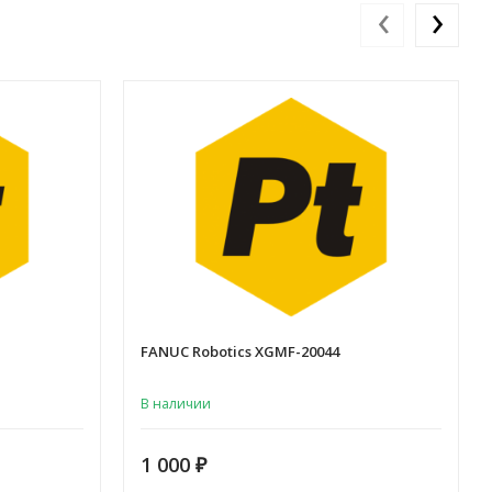
‹
›
FANUC Robotics XGMF-20044
В наличии
1 000
₽