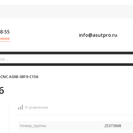
58-55
info@asutpro.ru
вонок
CNC A03B-0819-C156
6
К сравнению
Номер_группы:
25373868