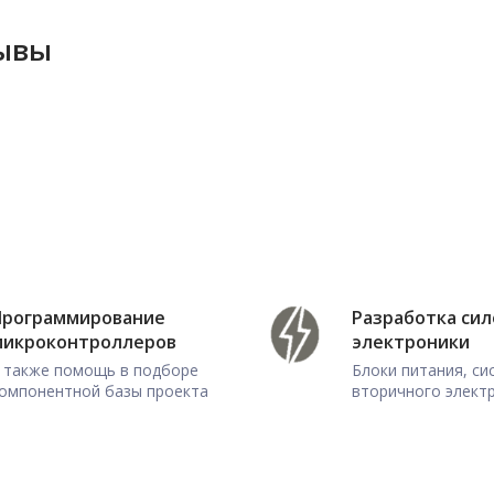
зывы
Программирование
Разработка си
микроконтроллеров
электроники
 также помощь в подборе
Блоки питания, с
омпонентной базы проекта
вторичного элект