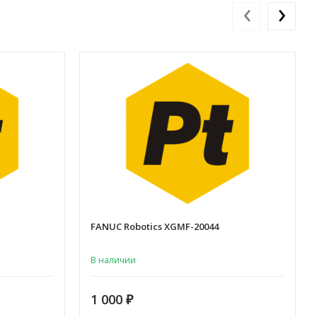
‹
›
FANUC Robotics XGMF-20044
В наличии
1 000
₽