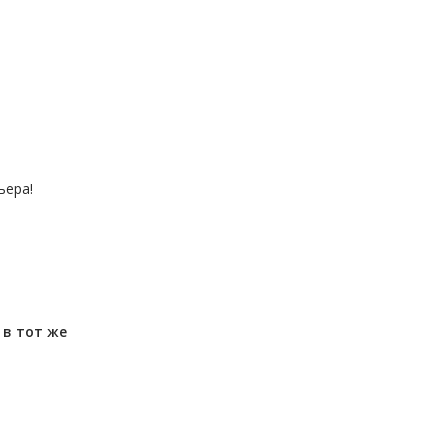
ьера!
м
в тот же