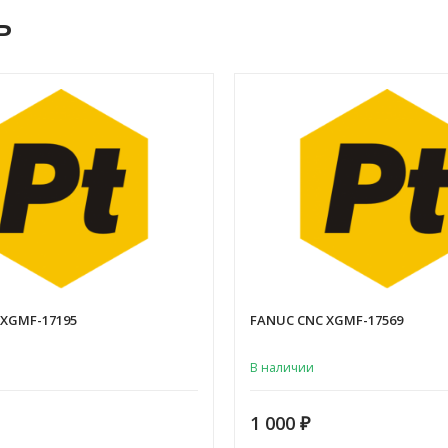
ь
 XGMF-17195
FANUC CNC XGMF-17569
В наличии
1 000
₽