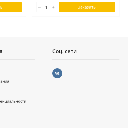
ть
Заказать
я
Соц. сети
вания
денциальности