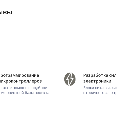
зывы
Программирование
Разработка си
микроконтроллеров
электроники
 также помощь в подборе
Блоки питания, с
омпонентной базы проекта
вторичного элект