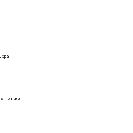
ьера!
м
в тот же