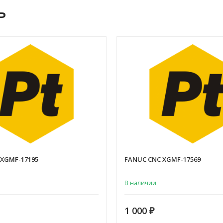
ь
 XGMF-17195
FANUC CNC XGMF-17569
В наличии
1 000
₽