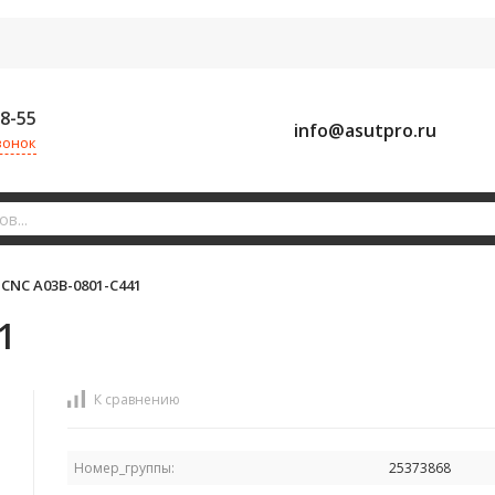
58-55
info@asutpro.ru
вонок
CNC A03B-0801-C441
1
К сравнению
Номер_группы:
25373868