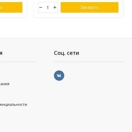
ть
Заказать
я
Соц. сети
вания
денциальности