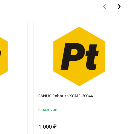
‹
›
FANUC Robotics XGMF-20044
В наличии
1 000
₽