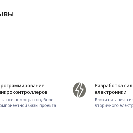
зывы
Программирование
Разработка си
микроконтроллеров
электроники
 также помощь в подборе
Блоки питания, с
омпонентной базы проекта
вторичного элект