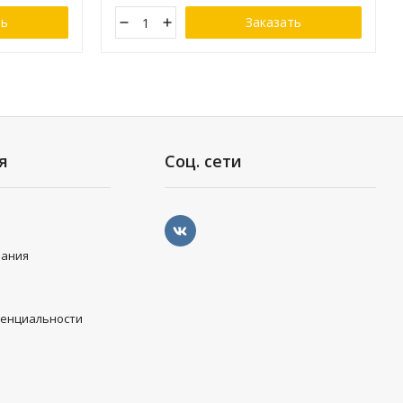
ть
Заказать
я
Соц. сети
вания
денциальности