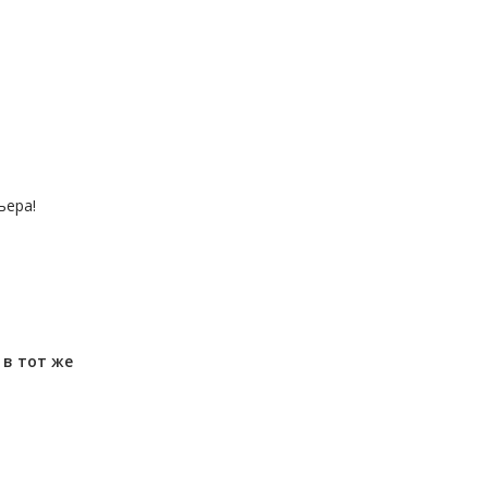
ьера!
м
в тот же