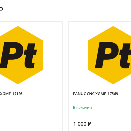
ь
 XGMF-17195
FANUC CNC XGMF-17569
В наличии
1 000
₽