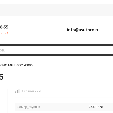
58-55
info@asutpro.ru
вонок
CNC A03B-0801-C006
6
К сравнению
Номер_группы:
25373868