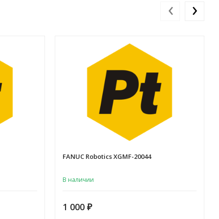
‹
›
FANUC Robotics XGMF-20044
В наличии
1 000
₽