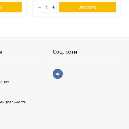
ть
Заказать
я
Соц. сети
вания
денциальности