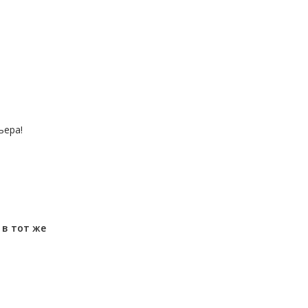
ьера!
м
в тот же