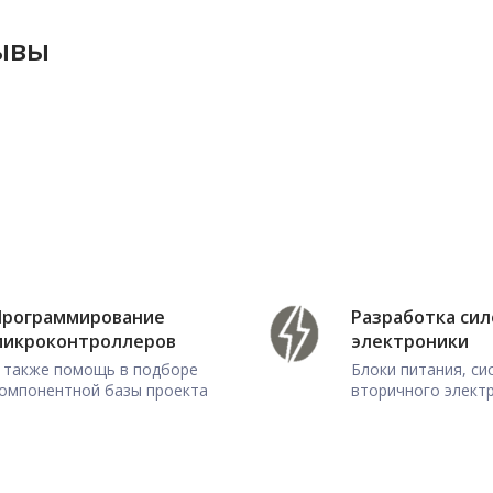
зывы
Программирование
Разработка си
микроконтроллеров
электроники
 также помощь в подборе
Блоки питания, с
омпонентной базы проекта
вторичного элект