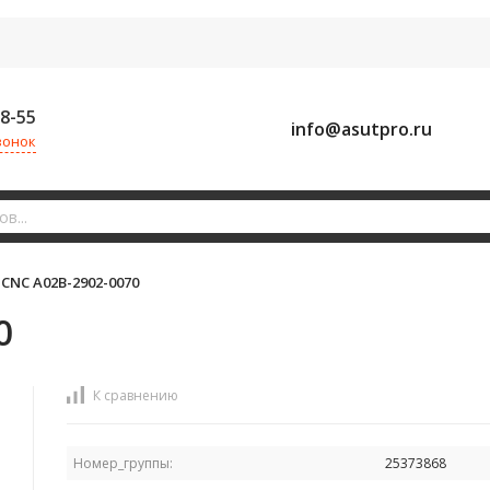
58-55
info@asutpro.ru
вонок
CNC A02B-2902-0070
0
К сравнению
Номер_группы:
25373868