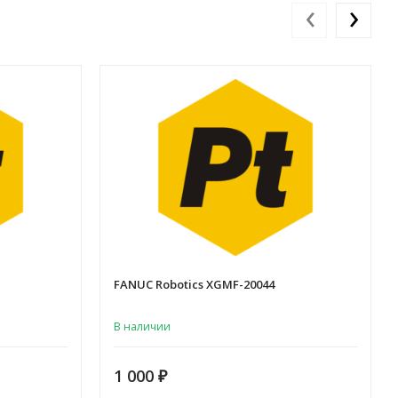
‹
›
FANUC Robotics XGMF-20044
В наличии
1 000
₽