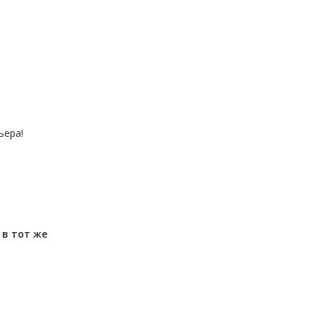
ьера!
м
в тот же