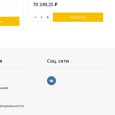
70 249,25
₽
Заказать
ть
я
Соц. сети
вания
денциальности