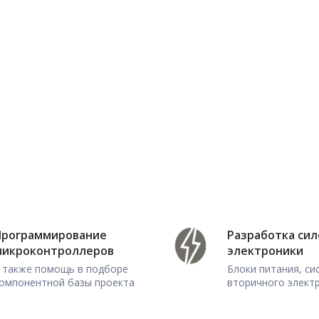
Программирование
Разработка си
микроконтроллеров
электроники
 также помощь в подборе
Блоки питания, с
омпонентной базы проекта
вторичного элект