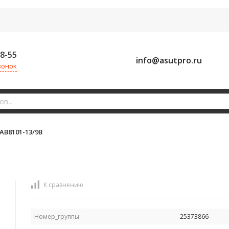
58-55
info@asutpro.ru
вонок
AB8101-13/9B
К сравнению
Номер_группы:
25373866