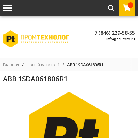
0
+7 (846) 229-58-55
info@asutpro.ru
Главная
/
Новый каталог 1
/
ABB 1SDA061806R1
ABB 1SDA061806R1