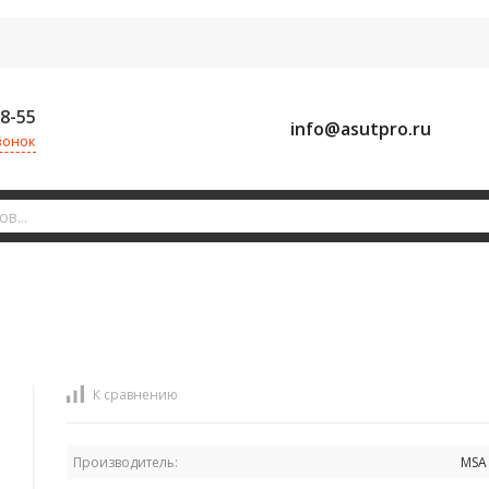
58-55
info@asutpro.ru
вонок
К сравнению
Производитель:
MSA