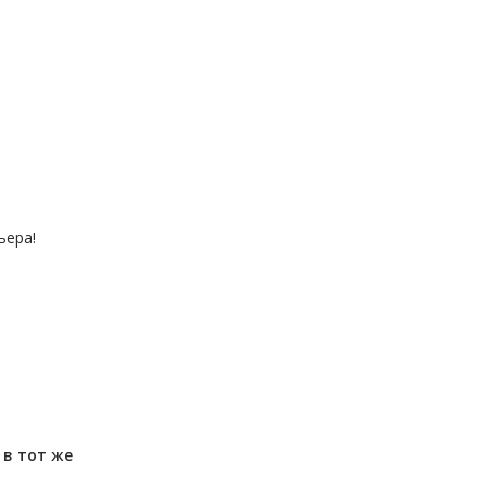
ьера!
м
в тот же