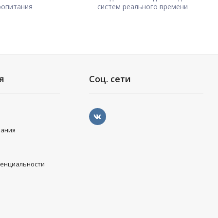
ропитания
систем реального времени
я
Соц. сети
вания
денциальности