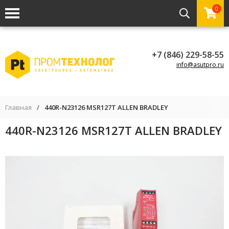
0
+7 (846) 229-58-55
info@asutpro.ru
Главная
/
440R-N23126 MSR127T ALLEN BRADLEY
440R-N23126 MSR127T ALLEN BRADLEY