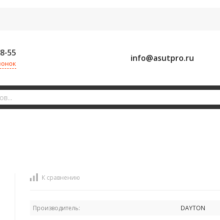
58-55
info@asutpro.ru
вонок
К сравнению
Производитель:
DAYTON