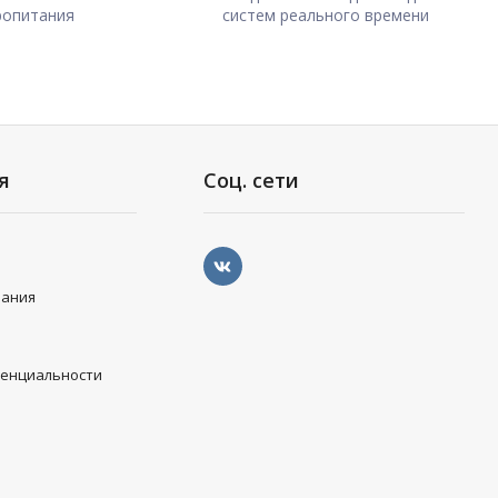
ропитания
систем реального времени
я
Соц. сети
вания
денциальности