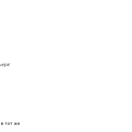
ьера!
м
в тот же