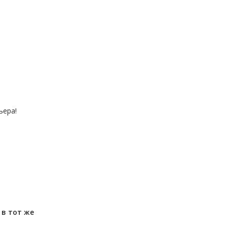
ьера!
м
в тот же