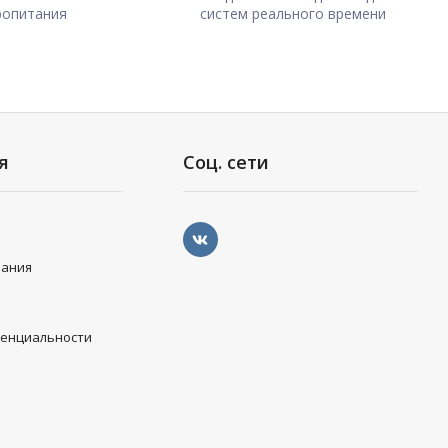
ропитания
систем реального времени
я
Соц. сети
вания
денциальности