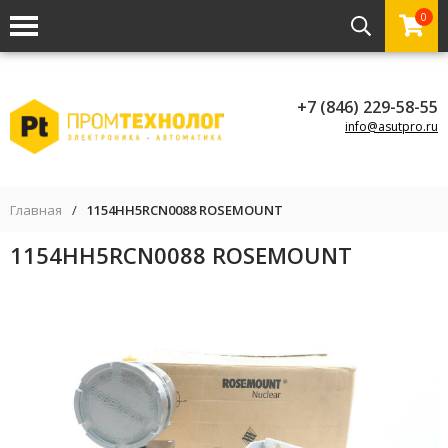
0
+7 (846) 229-58-55
info@asutpro.ru
Главная
/
1154HH5RCN0088 ROSEMOUNT
1154HH5RCN0088 ROSEMOUNT